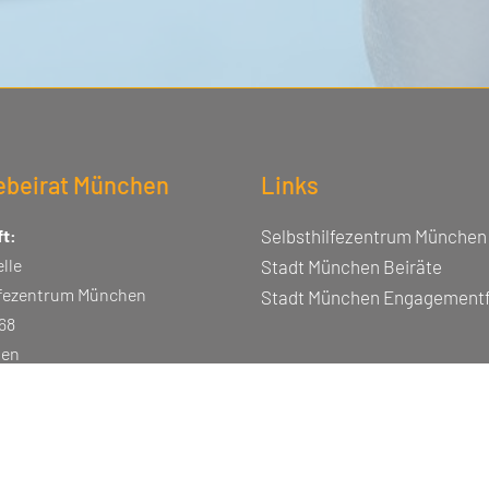
febeirat München
Links
t:
Selbsthilfezentrum München
lle
Stadt München Beiräte
lfezentrum München
Stadt München Engagement
68
hen
29 56 30
hilfebeirat-muenchen.de