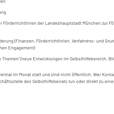
ven
rung
Förderrichtlinien der Landeshauptstadt München zur Förd
rderung (Finanzen, Förderrichtlinien, Verfahrens- und 
ichen Engagement)
Themen“ (neue Entwicklungen im Selbsthilfebereich, Bild
zweimal im Monat statt und sind nicht öffentlich. Wer Ko
schäftsstelle des Selbsthilfebeirats tun oder direkt zu e