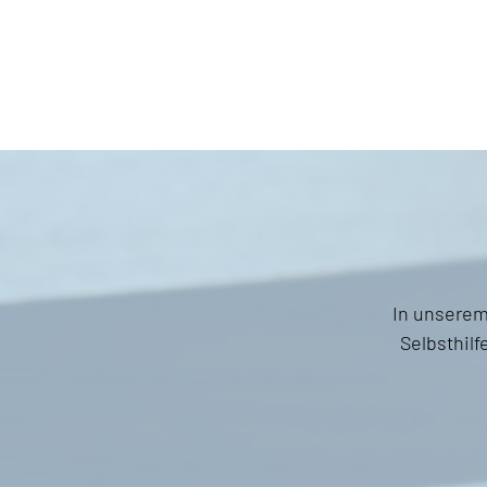
In unserem
Selbsthilf