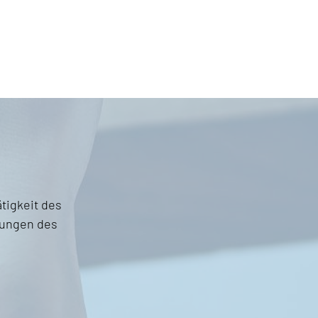
tigkeit des
stungen des