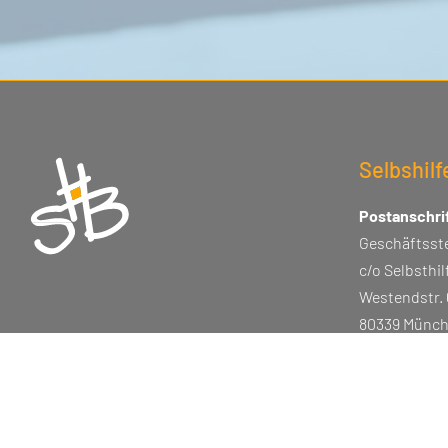
Selbshil
Postanschrif
Geschäftsste
c/o Selbsthi
Westendstr. 
80339 Münc
Tel. 089 / 53 
info@selbst